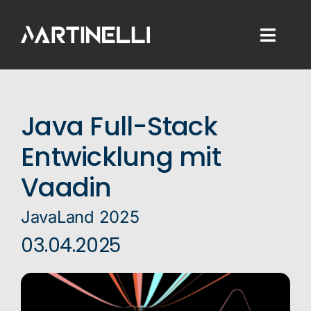
Skip
to
Toggl
content
Naviga
Home
Java Full-Stack
Consulting
Entwicklung mit
Development
Vaadin
Training
JavaLand 2025
03.04.2025
Blog
About Me