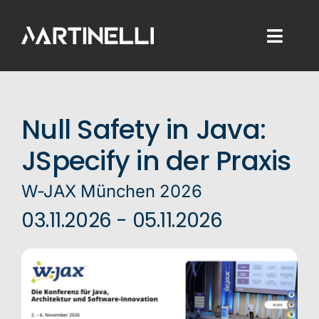
Skip
to
Toggl
content
Naviga
Home
Null Safety in Java:
Consulting
JSpecify in der Praxis
Development
W-JAX München 2026
Training
03.11.2026 - 05.11.2026
Blog
About Me