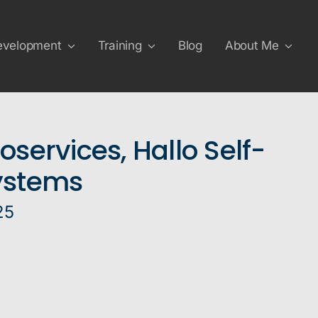
evelopment
Training
Blog
About Me
services, Hallo Self-
ystems
25